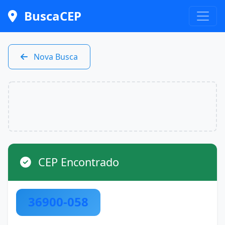
BuscaCEP
Nova Busca
CEP Encontrado
36900-058