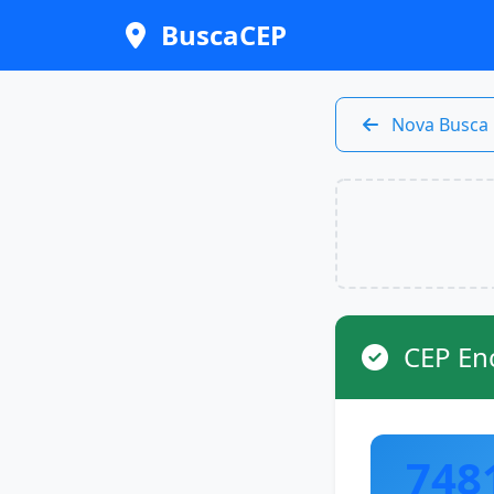
BuscaCEP
Nova Busca
CEP En
748